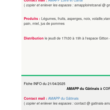
Contact mail :
AMAPP Loire et Canal
(
copier et enlever les espaces :
amapploiretcanal @ g
Produits :
Légumes, fruits, asperges, noix, volaille,via
pain, miel, jus de pommes
Distribution
le jeudi de 17h30 à 19h à l'espace Gitton
Fiche INFO du 21/04/2025
AMAPP du Gâtinais
à CO
Contact mail :
AMAPP du Gâtinais
(
copier et enlever les espaces :
contact @ gatinais-ama