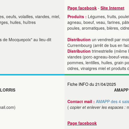
Page facebook
-
Site Internet
, oeufs, volailles, viandes, miel,
Produits :
Légumes, fruits, poulet
rges, huiles, huîtres
agneau, boeuf, veau, farines, pâte
poules, aromatiques, bières, cidre
s de Mocquepoix" au lieu-dit
Distribution
un vendredi par moi
Currembourg (arrêt de bus en face
Distribution
trimestrielle (même
viandes (porc-agneau-boeuf-veau),
pommes, lentilles, huiles, grain p
cidres, vinaigres miel et produits 
Fiche INFO du 21/04/2025
 LORRIS
AMAPP 
Contact mail :
AMAPP des 4 sai
ail.com)
(
copier et enlever les espaces :
m
Page facebook