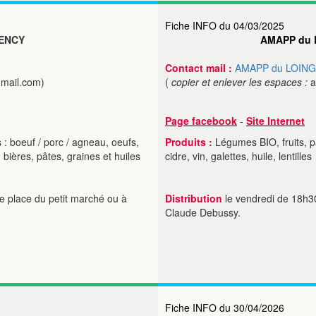
Fiche INFO du 04/03/2025
ENCY
AMAPP du 
Contact mail :
AMAPP du LOING
gmail.com)
(
copier et enlever les espaces :
a
Page facebook
-
Site Internet
 boeuf / porc / agneau, oeufs,
Produits :
Légumes BIO, fruits, pa
, bières, pâtes, graines et huiles
cidre, vin, galettes, huile, lentilles
e place du petit marché ou à
Distribution
le vendredi de 18h3
Claude Debussy.
Fiche INFO du 30/04/2026