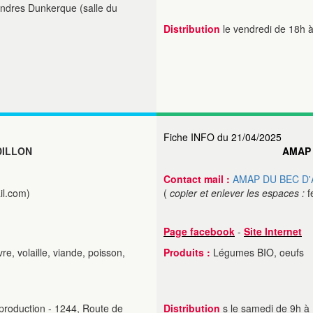
andres Dunkerque (salle du
Distribution
le vendredi de 18h à
Fiche INFO du 21/04/2025
DILLON
AMAP 
Contact mail :
AMAP DU BEC D'
il.com)
(
copier et enlever les espaces :
f
Page facebook
-
Site Internet
e, volaille, viande, poisson,
Produits :
Légumes BIO, oeufs
 production - 1244, Route de
Distribution
s le samedi de 9h à 