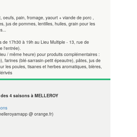
, oeufs, pain, fromage, yaourt + viande de porc ,
s, jus de pommes, lentilles, huiles, grain pour les
s...
s de 17h30 à 19h au Lieu Multiple - 13, rue de
 l'entrée).
 lieu / même heure) pour produits complémentaires :
 farines (blé-sarrasin-petit épeautre), pâtes, jus de
our les poules, tisanes et herbes aromatiques, bières,
dérivés
des 4 saisons à MELLEROY
sons
elleroyamapp @ orange.fr)