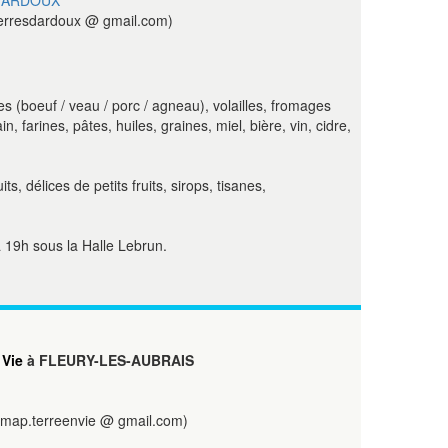
'ARDOUX
erresdardoux @ gmail.com)
s (boeuf / veau / porc / agneau), volailles, fromages
n, farines, pâtes, huiles, graines, miel, bière, vin, cidre,
s, délices de petits fruits, sirops, tisanes,
 19h sous la Halle Lebrun.
 Vie
à FLEURY-LES-AUBRAIS
map.terreenvie @ gmail.com)