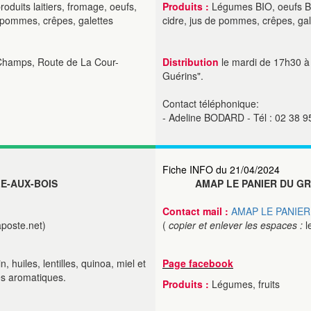
duits laitiers, fromage, oeufs,
Produits :
Légumes BIO, oeufs BIO
de pommes, crêpes, galettes
cidre, jus de pommes, crêpes, gal
 Champs, Route de La Cour-
Distribution
le mardi de 17h30 à 
Guérins".
Contact téléphonique:
- Adeline BODARD - Tél : 02 38 9
Fiche INFO du 21/04/2024
LLE-AUX-BOIS
AMAP LE PANIER DU G
Contact mail :
AMAP LE PANIE
aposte.net)
(
copier et enlever les espaces :
l
, huiles, lentilles, quinoa, miel et
Page facebook
tes aromatiques.
Produits :
Légumes, fruits