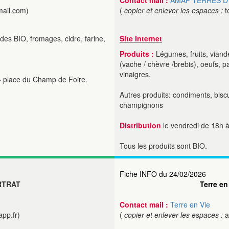
Contact mail :
AMAP TERRES D
mail.com)
(
copier et enlever les espaces :
t
ndes BIO, fromages, cidre, farine,
Site Internet
Produits :
Légumes, fruits, viande
(vache / chèvre /brebis), oeufs, pai
vinaigres,
 - place du Champ de Foire.
Autres produits: condiments, biscuit
champignons
Distribution
le vendredi de 18h à
Tous les produits sont BIO.
Fiche INFO du 24/02/2026
RTRAT
Terre en
Contact mail :
Terre en Vie
pp.fr)
(
copier et enlever les espaces :
a