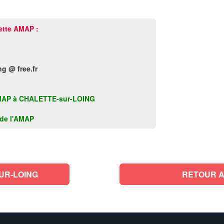
ette AMAP :
g @ free.fr
te AMAP à CHALETTE-sur-LOING
k de l'AMAP
UR-LOING
RETOUR A