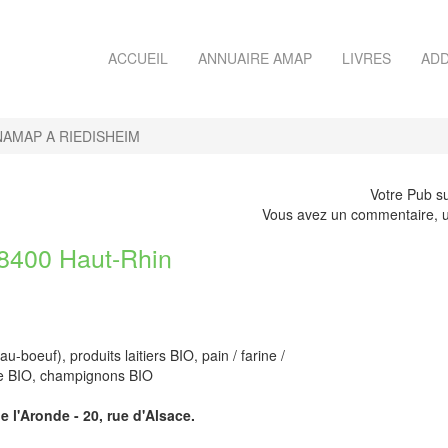
ACCUEIL
ANNUAIRE AMAP
LIVRES
ADD
AMAP A RIEDISHEIM
Votre Pub su
Vous avez un commentaire, u
400 Haut-Rhin
boeuf), produits laitiers BIO, pain / farine /
ère BIO, champignons BIO
 l'Aronde - 20, rue d'Alsace.