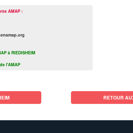
ette AMAP :
henamap.org
 AMAP à RIEDISHEIM
k de l'AMAP
HEIM
RETOUR AU