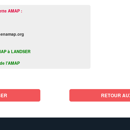
ette AMAP :
henamap.org
e AMAP à LANDSER
k de l'AMAP
 LANDSER
RETOUR AU