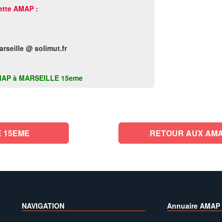
ette AMAP :
seille @ solimut.fr
te AMAP à MARSEILLE 15eme
 15EME
RETOUR AUX AMA
NAVIGATION
Annuaire AMAP