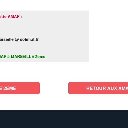
ette AMAP :
seille @ solimut.fr
e AMAP à MARSEILLE 2eme
RETOUR AUX AMAP DE MARSEILLE 2EME
RETOUR AUX AMA