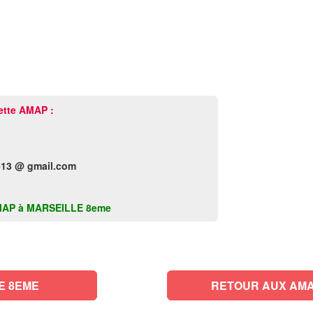
ette AMAP :
e13 @ gmail.com
e AMAP à MARSEILLE 8eme
RETOUR AUX AMAP DE MARSEILLE 8EME
RETOUR AUX AMA