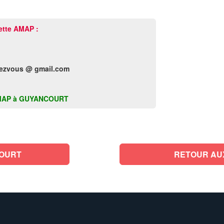
ette AMAP :
ezvous @ gmail.com
te AMAP à GUYANCOURT
COURT
RETOUR AU