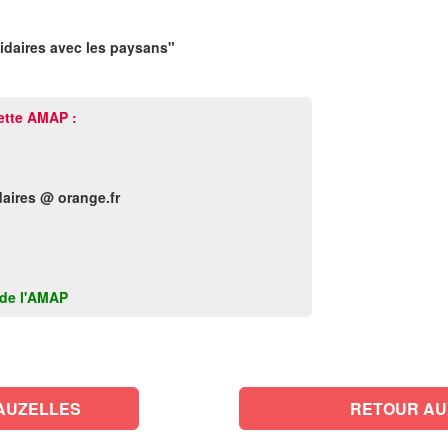
lidaires avec les paysans"
ette AMAP :
daires @ orange.fr
k de l'AMAP
AUZELLES
RETOUR AU