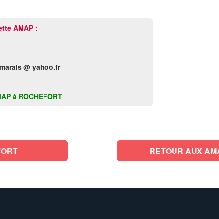
ette AMAP :
marais @ yahoo.fr
te AMAP à ROCHEFORT
FORT
RETOUR AUX AM