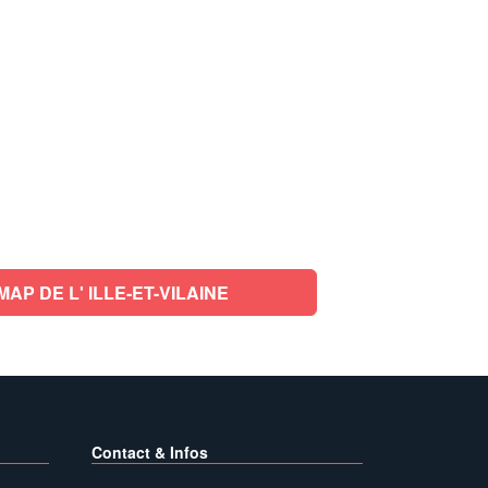
P DE L' ILLE-ET-VILAINE
Contact & Infos