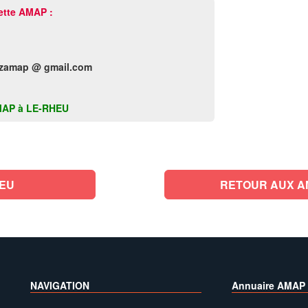
ette AMAP :
.zamap @ gmail.com
 AMAP à LE-RHEU
HEU
RETOUR AUX AMA
NAVIGATION
Annuaire AMAP