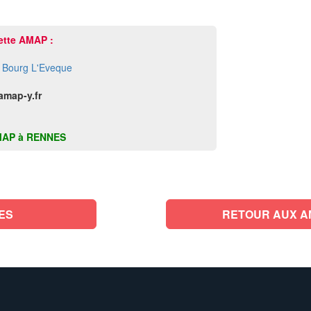
ette AMAP :
r Bourg L'Eveque
amap-y.fr
e AMAP à RENNES
ES
RETOUR AUX AMA