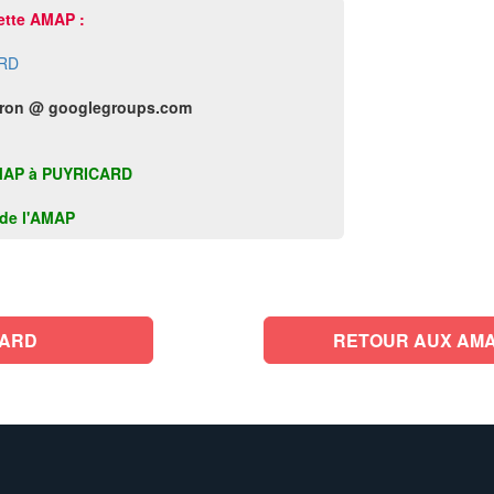
ette AMAP :
RD
ron @ googlegroups.com
e AMAP à PUYRICARD
k de l'AMAP
CARD
RETOUR AUX AMA