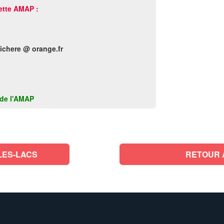
ette AMAP :
aichere @ orange.fr
k de l'AMAP
LES-LACS
RETOUR 