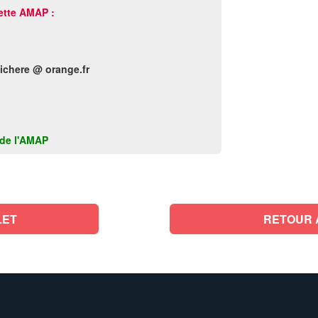
ette AMAP :
aichere @ orange.fr
k de l'AMAP
LET
RETOUR 