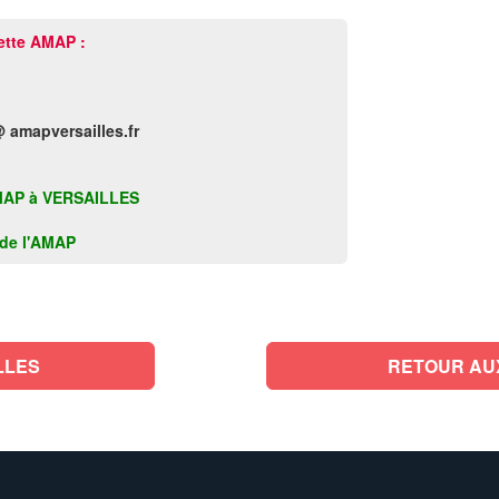
ette AMAP :
@ amapversailles.fr
e AMAP à VERSAILLES
k de l'AMAP
LLES
RETOUR AU