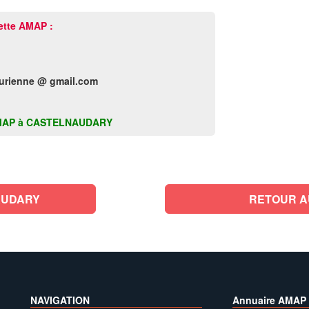
ette AMAP :
urienne @ gmail.com
te AMAP à CASTELNAUDARY
AUDARY
RETOUR A
NAVIGATION
Annuaire AMAP