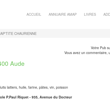
ACCUEIL
ANNUAIRE AMAP
LIVRES
ADD
AP'TITE CHAURIENNE
Votre Pub su
Vous avez un commentaire, u
400 Aude
s laitiers, huile, farine, pâtes, vin, poisson
cole P.Paul Riquet - 935, Avenue du Docteur