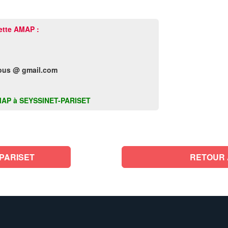
ette AMAP :
ous @ gmail.com
e AMAP à SEYSSINET-PARISET
PARISET
RETOUR 