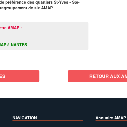
de préférence des quartiers St-Yves - Ste-
e regroupement de six AMAP.
ette AMAP :
e AMAP à NANTES
ES
RETOUR AUX AM
NAVIGATION
Annuaire AMAP