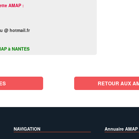
ette AMAP :
u @ hotmail.fr
e AMAP à NANTES
ES
RETOUR AUX AM
NAVIGATION
Annuaire AMAP