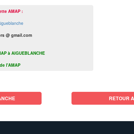
ette AMAP :
igueblanche
rs @ gmail.com
te AMAP à AIGUEBLANCHE
k de l'AMAP
ANCHE
RETOUR A