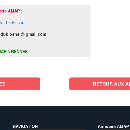
ette AMAP :
ier Le Blosne
dublosne @ gmail.com
e AMAP à RENNES
ES
RETOUR AUX AMA
NAVIGATION
Annuaire AMAP