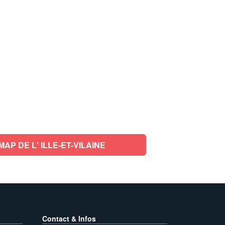
P DE L' ILLE-ET-VILAINE
Contact & Infos