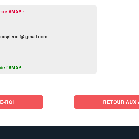
ette AMAP :
oisyleroi @ gmail.com
k de l'AMAP
E-ROI
RETOUR AUX 