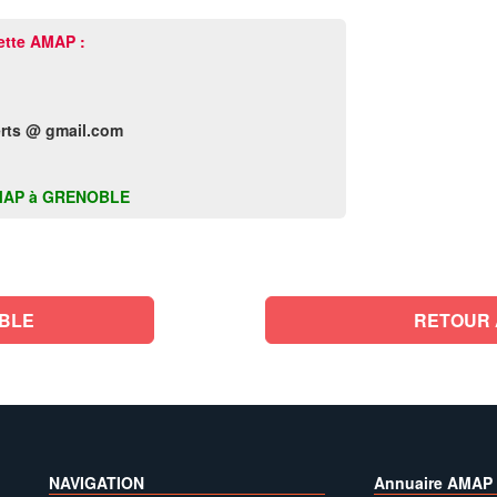
ette AMAP :
rts @ gmail.com
e AMAP à GRENOBLE
BLE
RETOUR 
NAVIGATION
Annuaire AMAP