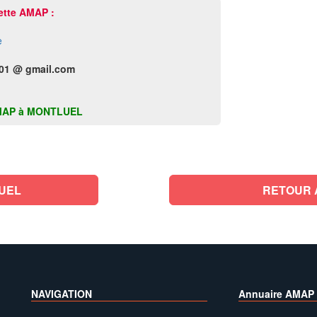
ette AMAP :
e
01 @ gmail.com
e AMAP à MONTLUEL
UEL
RETOUR A
NAVIGATION
Annuaire AMAP