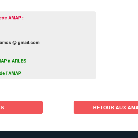
ette AMAP :
damos @ gmail.com
 AMAP à ARLES
k de l'AMAP
ES
RETOUR AUX AMA