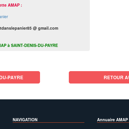
ette AMAP :
anier
tdanslepanier85 @ gmail.com
te AMAP à SAINT-DENIS-DU-PAYRE
-DU-PAYRE
RETOUR A
NAVIGATION
Annuaire AMAP