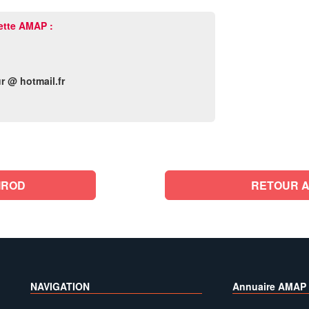
ette AMAP :
r @ hotmail.fr
IROD
RETOUR A
NAVIGATION
Annuaire AMAP