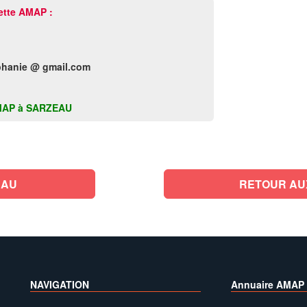
ette AMAP :
hanie @ gmail.com
e AMAP à SARZEAU
EAU
RETOUR AU
NAVIGATION
Annuaire AMAP