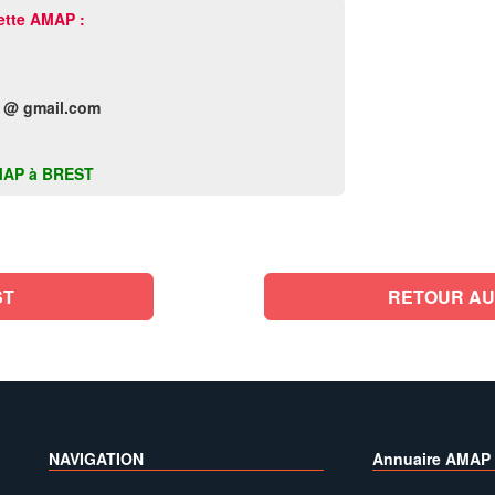
ette AMAP :
 @ gmail.com
 AMAP à BREST
ST
RETOUR AU
NAVIGATION
Annuaire AMAP