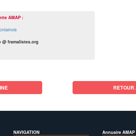
ette AMAP :
ontainois
 @ framalistes.org
INE
RETOUR 
NAVIGATION
Annuaire AMAP