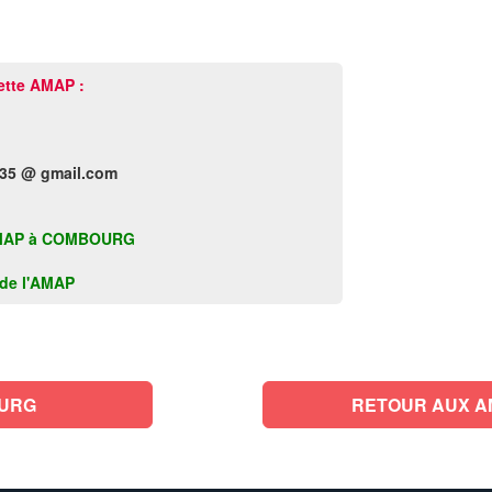
ette AMAP :
35 @ gmail.com
te AMAP à COMBOURG
k de l'AMAP
OURG
RETOUR AUX AMA