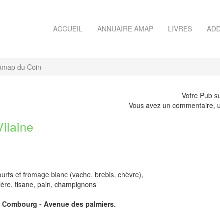
ACCUEIL
ANNUAIRE AMAP
LIVRES
ADD
Amap du Coin
Votre Pub su
Vous avez un commentaire, u
ilaine
ourts et fromage blanc (vache, brebis, chèvre),
bière, tisane, pain, champignons
e Combourg - Avenue des palmiers.