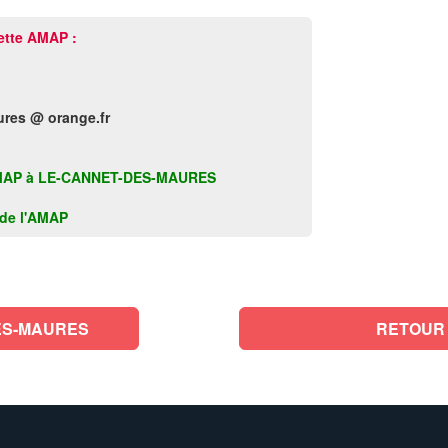
ette AMAP :
res @ orange.fr
tte AMAP à LE-CANNET-DES-MAURES
k de l'AMAP
ES-MAURES
RETOUR 