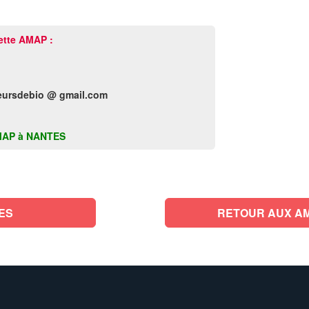
ette AMAP :
ursdebio @ gmail.com
e AMAP à NANTES
ES
RETOUR AUX AM