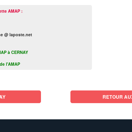
ette AMAP :
ane @ laposte.net
e AMAP à CERNAY
k de l'AMAP
AY
RETOUR AU