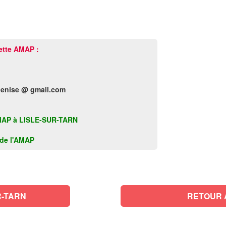
ette AMAP :
enise @ gmail.com
e AMAP à LISLE-SUR-TARN
k de l'AMAP
R-TARN
RETOUR 