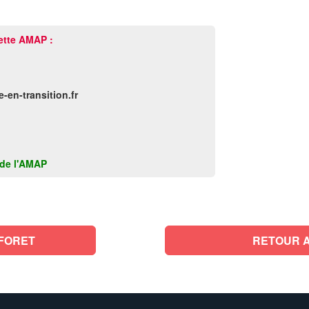
ette AMAP :
en-transition.fr
k de l'AMAP
-FORET
RETOUR A