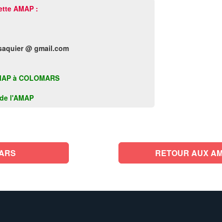
ette AMAP :
saquier @ gmail.com
te AMAP à COLOMARS
k de l'AMAP
ARS
RETOUR AUX AM