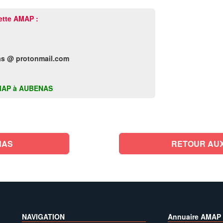
ette AMAP :
s @ protonmail.com
e AMAP à AUBENAS
NAS
RETOUR AUX
NAVIGATION
Annuaire AMAP