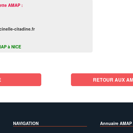
ette AMAP :
nelle-citadine.fr
AMAP à NICE
E
RETOUR AUX AM
NAVIGATION
Annuaire AMAP