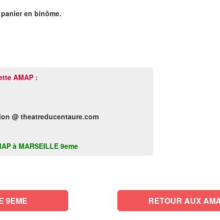
 panier en binôme.
ette AMAP :
on @ theatreducentaure.com
e AMAP à MARSEILLE 9eme
RETOUR AUX AMAP DE MARSEILLE 9EME
RETOUR AUX AMA