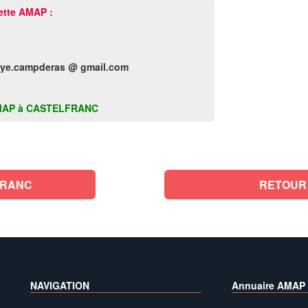
ette AMAP :
ye.campderas @ gmail.com
te AMAP à CASTELFRANC
FRANC
RETOUR
NAVIGATION
Annuaire AMAP