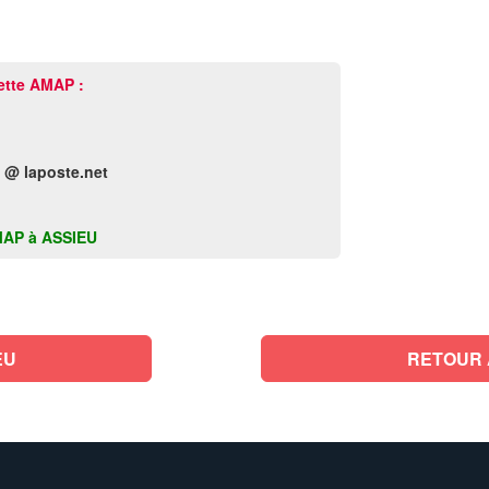
ette AMAP :
 @ laposte.net
 AMAP à ASSIEU
EU
RETOUR 