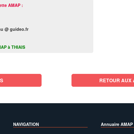
ette AMAP :
u @ guideo.fr
AMAP à THIAIS
IS
RETOUR AUX 
NAVIGATION
Annuaire AMAP