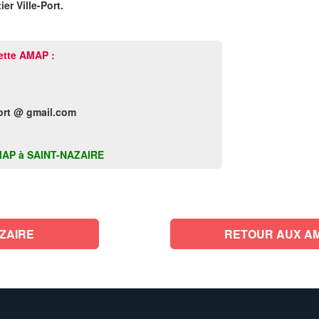
er Ville-Port.
ette AMAP :
ort @ gmail.com
e AMAP à SAINT-NAZAIRE
ZAIRE
RETOUR AUX AM