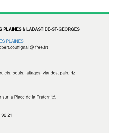
S PLAINES
à LABASTIDE-ST-GEORGES
ES PLAINES
obert.couffignal @ free.fr)
ts, oeufs, laitages, viandes, pain, riz
 sur la Place de la Fraternité.
 92 21