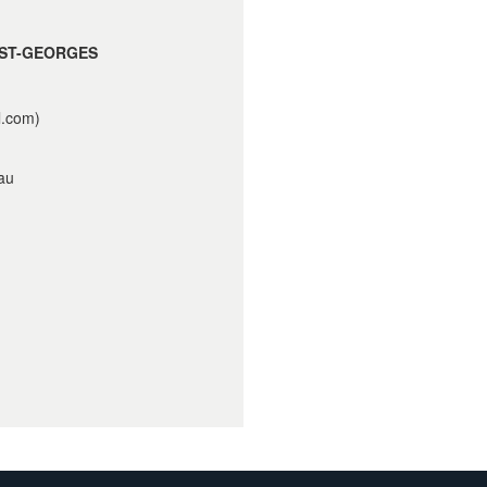
-ST-GEORGES
l.com)
eau