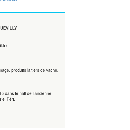
UEVILLY
.fr)
age, produits laitiers de vache,
5 dans le hall de l'ancienne
iel Péri.