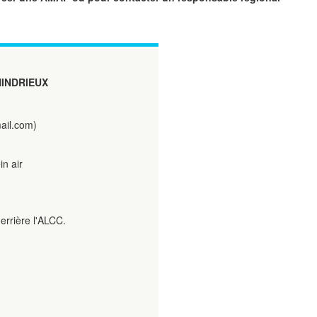
HINDRIEUX
ail.com)
in air
errière l'ALCC.