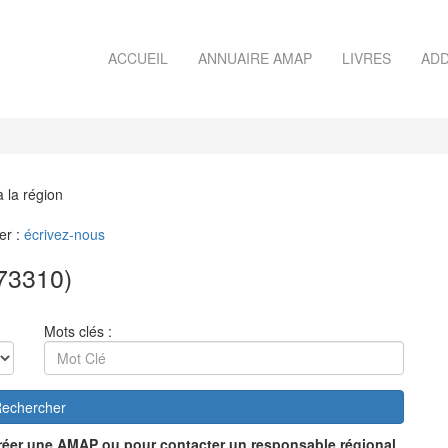
ACCUEIL
ANNUAIRE AMAP
LIVRES
ADD
à la région
er :
écrivez-nous
73310)
Mots clés :
echercher
réer une AMAP ou pour contacter un responsable régional