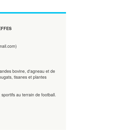
EFFES
ail.com)
iandes bovine, d'agneau et de
ougats, tisanes et plantes
portifs au terrain de football.