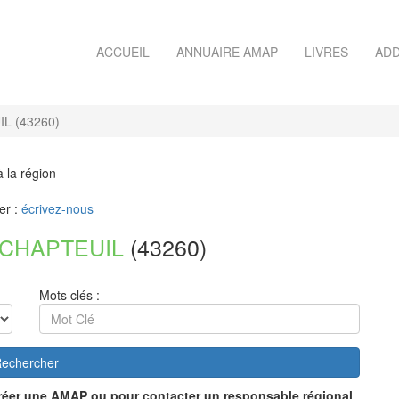
ACCUEIL
ANNUAIRE AMAP
LIVRES
ADD
L (43260)
à la région
er :
écrivez-nous
-CHAPTEUIL
(43260)
Mots clés :
echercher
réer une AMAP ou pour contacter un responsable régional