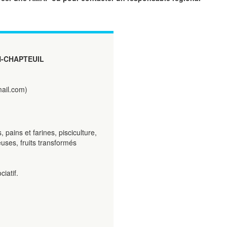
N-CHAPTEUIL
ail.com)
 pains et farines, pisciculture,
euses, fruits transformés
iatif.